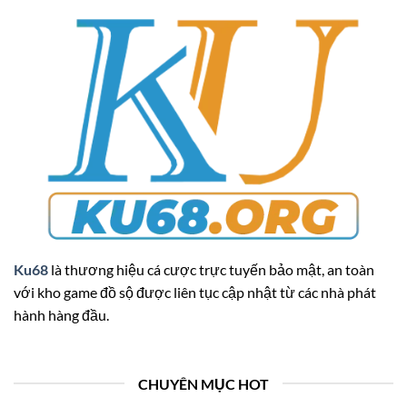
Ku68
là thương hiệu cá cược trực tuyến bảo mật, an toàn
với kho game đồ sộ được liên tục cập nhật từ các nhà phát
hành hàng đầu.
CHUYÊN MỤC HOT