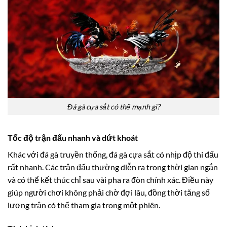
Đá gà cựa sắt có thế mạnh gì?
Tốc độ trận đấu nhanh và dứt khoát
Khác với đá gà truyền thống, đá gà cựa sắt có nhịp độ thi đấu
rất nhanh. Các trận đấu thường diễn ra trong thời gian ngắn
và có thể kết thúc chỉ sau vài pha ra đòn chính xác. Điều này
giúp người chơi không phải chờ đợi lâu, đồng thời tăng số
lượng trận có thể tham gia trong một phiên.