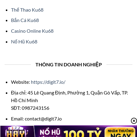
Thể Thao Ku68
Bắn Cá Ku68
Casino Online Ku68
Nổ Hũ Ku68
THÔNG TIN DOANH NGHIỆP
Website:
https://digit7.io/
Địa chỉ: 45 Lê Quang Định, Phường 1, Quận Gò Vấp, TP.
Hồ Chí Minh
SĐT: 0987243156
Email:
contact@digit7.io
Hashtags: #ku68org #nhacaiku68 #trangchuku68 #ku68