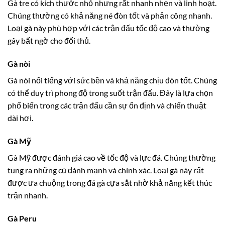
Gà tre có kích thước nhỏ nhưng rất nhanh nhẹn và linh hoạt.
Chúng thường có khả năng né đòn tốt và phản công nhanh.
Loại gà này phù hợp với các trận đấu tốc độ cao và thường
gây bất ngờ cho đối thủ.
Gà nòi
Gà nòi nổi tiếng với sức bền và khả năng chịu đòn tốt. Chúng
có thể duy trì phong độ trong suốt trận đấu. Đây là lựa chọn
phổ biến trong các trận đấu cần sự ổn định và chiến thuật
dài hơi.
Gà Mỹ
Gà Mỹ được đánh giá cao về tốc độ và lực đá. Chúng thường
tung ra những cú đánh mạnh và chính xác. Loại gà này rất
được ưa chuộng trong đá gà cựa sắt nhờ khả năng kết thúc
trận nhanh.
Gà Peru