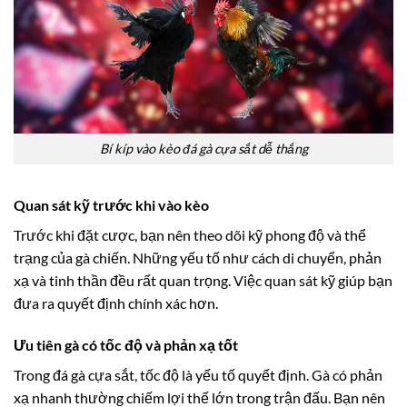
Bí kíp vào kèo đá gà cựa sắt dễ thắng
Quan sát kỹ trước khi vào kèo
Trước khi đặt cược, bạn nên theo dõi kỹ phong độ và thể
trạng của gà chiến. Những yếu tố như cách di chuyển, phản
xạ và tinh thần đều rất quan trọng. Việc quan sát kỹ giúp bạn
đưa ra quyết định chính xác hơn.
Ưu tiên gà có tốc độ và phản xạ tốt
Trong đá gà cựa sắt, tốc độ là yếu tố quyết định. Gà có phản
xạ nhanh thường chiếm lợi thế lớn trong trận đấu. Bạn nên