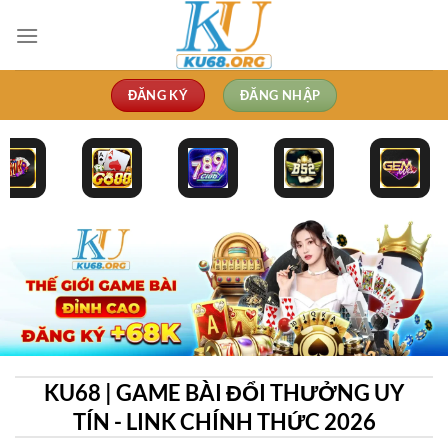
Bỏ
qua
nội
dung
ĐĂNG KÝ
ĐĂNG NHẬP
KU68 | GAME BÀI ĐỔI THƯỞNG UY
TÍN - LINK CHÍNH THỨC 2026