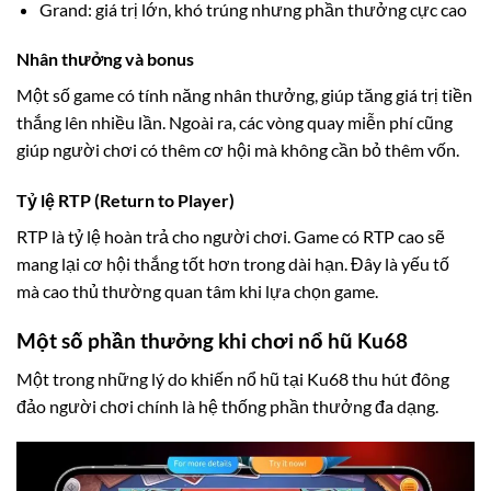
Grand: giá trị lớn, khó trúng nhưng phần thưởng cực cao
Nhân thưởng và bonus
Một số game có tính năng nhân thưởng, giúp tăng giá trị tiền
thắng lên nhiều lần. Ngoài ra, các vòng quay miễn phí cũng
giúp người chơi có thêm cơ hội mà không cần bỏ thêm vốn.
Tỷ lệ RTP (Return to Player)
RTP là tỷ lệ hoàn trả cho người chơi. Game có RTP cao sẽ
mang lại cơ hội thắng tốt hơn trong dài hạn. Đây là yếu tố
mà cao thủ thường quan tâm khi lựa chọn game.
Một số phần thưởng khi chơi nổ hũ Ku68
Một trong những lý do khiến nổ hũ tại Ku68 thu hút đông
đảo người chơi chính là hệ thống phần thưởng đa dạng.