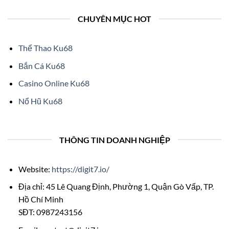
CHUYÊN MỤC HOT
Thể Thao Ku68
Bắn Cá Ku68
Casino Online Ku68
Nổ Hũ Ku68
THÔNG TIN DOANH NGHIỆP
Website:
https://digit7.io/
Địa chỉ: 45 Lê Quang Định, Phường 1, Quận Gò Vấp, TP.
Hồ Chí Minh
SĐT: 0987243156