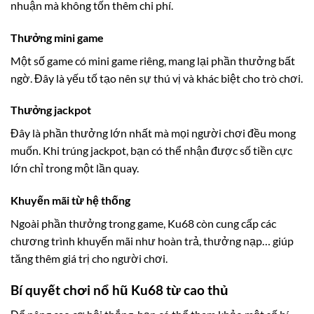
nhuận mà không tốn thêm chi phí.
Thưởng mini game
Một số game có mini game riêng, mang lại phần thưởng bất
ngờ. Đây là yếu tố tạo nên sự thú vị và khác biệt cho trò chơi.
Thưởng jackpot
Đây là phần thưởng lớn nhất mà mọi người chơi đều mong
muốn. Khi trúng jackpot, bạn có thể nhận được số tiền cực
lớn chỉ trong một lần quay.
Khuyến mãi từ hệ thống
Ngoài phần thưởng trong game, Ku68 còn cung cấp các
chương trình khuyến mãi như hoàn trả, thưởng nạp… giúp
tăng thêm giá trị cho người chơi.
Bí quyết chơi nổ hũ Ku68 từ cao thủ