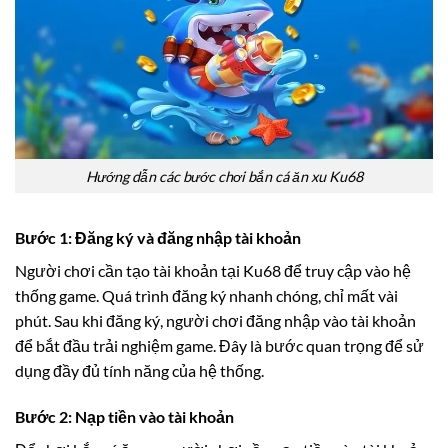
Hướng dẫn các bước chơi bắn cá ăn xu Ku68
Bước 1: Đăng ký và đăng nhập tài khoản
Người chơi cần tạo tài khoản tại Ku68 để truy cập vào hệ
thống game. Quá trình đăng ký nhanh chóng, chỉ mất vài
phút. Sau khi đăng ký, người chơi đăng nhập vào tài khoản
để bắt đầu trải nghiệm game. Đây là bước quan trọng để sử
dụng đầy đủ tính năng của hệ thống.
Bước 2: Nạp tiền vào tài khoản