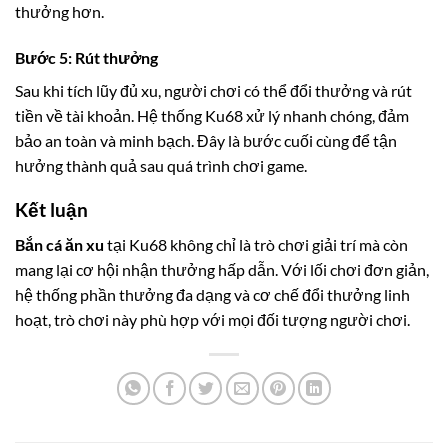
thưởng hơn.
Bước 5: Rút thưởng
Sau khi tích lũy đủ xu, người chơi có thể đổi thưởng và rút
tiền về tài khoản. Hệ thống Ku68 xử lý nhanh chóng, đảm
bảo an toàn và minh bạch. Đây là bước cuối cùng để tận
hưởng thành quả sau quá trình chơi game.
Kết luận
Bắn cá ăn xu
tại Ku68 không chỉ là trò chơi giải trí mà còn
mang lại cơ hội nhận thưởng hấp dẫn. Với lối chơi đơn giản,
hệ thống phần thưởng đa dạng và cơ chế đổi thưởng linh
hoạt, trò chơi này phù hợp với mọi đối tượng người chơi.