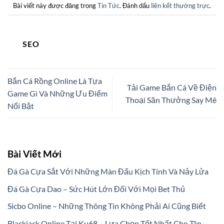
Bài viết này được đăng trong
Tin Tức
. Đánh dấu
liên kết thường trực
.
SEO
Bắn Cá Rồng Online Là Tựa
Tải Game Bắn Cá Về Điện
Game Gì Và Những Ưu Điểm
Thoại Săn Thưởng Say Mê
Nổi Bật
Bài Viết Mới
Đá Gà Cựa Sắt Với Những Màn Đấu Kịch Tính Và Nảy Lửa
Đá Gà Cựa Dao – Sức Hút Lớn Đối Với Mọi Bet Thủ
Sicbo Online – Những Thông Tin Không Phải Ai Cũng Biết
Blackjack Online Tại Ku68 – Lựa Chọn Tốt Nhất Cho Tân