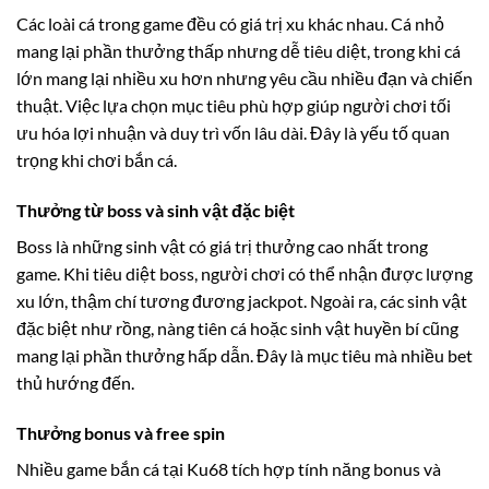
Các loài cá trong game đều có giá trị xu khác nhau. Cá nhỏ
mang lại phần thưởng thấp nhưng dễ tiêu diệt, trong khi cá
lớn mang lại nhiều xu hơn nhưng yêu cầu nhiều đạn và chiến
thuật. Việc lựa chọn mục tiêu phù hợp giúp người chơi tối
ưu hóa lợi nhuận và duy trì vốn lâu dài. Đây là yếu tố quan
trọng khi chơi bắn cá.
Thưởng từ boss và sinh vật đặc biệt
Boss là những sinh vật có giá trị thưởng cao nhất trong
game. Khi tiêu diệt boss, người chơi có thể nhận được lượng
xu lớn, thậm chí tương đương jackpot. Ngoài ra, các sinh vật
đặc biệt như rồng, nàng tiên cá hoặc sinh vật huyền bí cũng
mang lại phần thưởng hấp dẫn. Đây là mục tiêu mà nhiều bet
thủ hướng đến.
Thưởng bonus và free spin
Nhiều game bắn cá tại Ku68 tích hợp tính năng bonus và