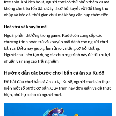
free spin. Khi kích hoạt, người chơi có thể nhận thêm xu mà
không cần tiêu tốn đạn. Đây là cơ hội tuyệt vời để tăng thu
nhập và kéo dài thời gian chơi mà không cần nạp thêm tiền.
Hoàn trả và khuyến mãi
Ngoài phần thưởng trong game, Ku68 còn cung cấp các
chương trình hoàn trả và khuyến mãi dành cho người chơi
bắn cá. Điều này giúp giảm rủi ro và tăng cơ hội thắng.
Người chơi nên tận dụng các chương trình này để tối ưu lợi
nhuận và nâng cao trải nghiệm.
Hướng dẫn các bước chơi bắn cá ăn xu Ku68
Để bắt đầu chơi bắn cá ăn xu tại Ku68, người chơi cần thực
hiện một số bước cơ bản. Quy trình này đơn giản và dễ thực
hiện, phù hợp cho cả người mới.