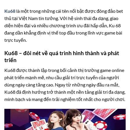
Ku68
là một trong những cái tên nổi bật được đông đảo bet
thủ tại Việt Nam tin tưởng. Với hệ sinh thái đa dạng, giao
diện hiện đại và nhiều chương trình ưu đãi hấp dẫn, Ku 68
đang dần khẳng định vị thế top đầu trong lĩnh vực game bài
trực tuyến.
Ku68 – đôi nét về quá trình hình thành và phát
triển
Ku68 được thành lập trong bối cảnh thị trường game online
phát triển mạnh mẽ, nhu cầu giải trí trực tuyến của người
dùng ngày càng tăng cao. Ngay từ những ngày đầu ra mắt,
Ku68 đã định hướng trở thành một nền tảng giải trí đa dạng,
minh bạch và mang đến trải nghiệm tốt nhất cho người chơi.