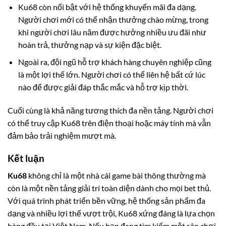
Ku68 còn nổi bật với hệ thống khuyến mãi đa dạng.
Người chơi mới có thể nhận thưởng chào mừng, trong
khi người chơi lâu năm được hưởng nhiều ưu đãi như
hoàn trả, thưởng nạp và sự kiện đặc biệt.
Ngoài ra, đội ngũ hỗ trợ khách hàng chuyên nghiệp cũng
là một lợi thế lớn. Người chơi có thể liên hệ bất cứ lúc
nào để được giải đáp thắc mắc và hỗ trợ kịp thời.
Cuối cùng là khả năng tương thích đa nền tảng. Người chơi
có thể truy cập Ku68 trên điện thoại hoặc máy tính mà vẫn
đảm bảo trải nghiệm mượt mà.
Kết luận
Ku68
không chỉ là một nhà cái game bài thông thường mà
còn là một nền tảng giải trí toàn diện dành cho mọi bet thủ.
Với quá trình phát triển bền vững, hệ thống sản phẩm đa
dạng và nhiều lợi thế vượt trội, Ku68 xứng đáng là lựa chọn
hàng đầu tại Việt Nam. Nếu bạn đang tìm kiếm một sân chơi